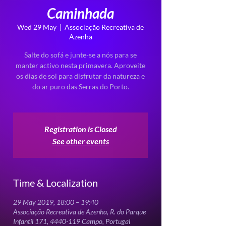
Caminhada
Wed 29 May
  |  
Associação Recreativa de
Azenha
Salte do sofá e junte-se a nós para se
manter activo nesta primavera. Aproveite
os dias de sol para disfrutar da natureza e
do ar puro das Serras do Porto.
Registration is Closed
See other events
Time & Localization
29 May 2019, 18:00 – 19:40
Associação Recreativa de Azenha, R. do Parque
Infantil 171, 4440-119 Campo, Portugal