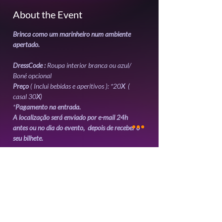
About the Event
Brinca como um marinheiro num ambiente 
apertado.
DressCode :
 Roupa interior branca ou azul/ 
Boné opcional 
Preço
 ( Inclui bebidas e aperitivos ): *20
X 
 ( 
casal 30
X
)
*
Pagamento na entrada.
A localização será enviado por e-mail 24h 
antes ou no dia do evento,  depois de receber o 
seu bilhete. 
Read More >
Tickets
Sale ended