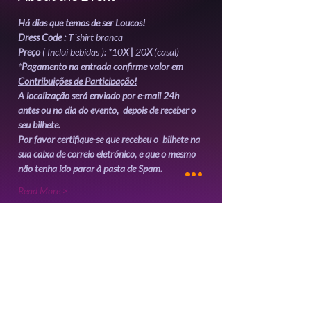
Há dias que temos de ser Loucos!
Dress Code :
 T´shirt branca
Preço
 ( Inclui bebidas ): *10
X | 
20
X
 (casal)
*
Pagamento na entrada confirme valor em 
Contribuições de Participação!
A localização será enviado por e-mail 24h 
antes ou no dia do evento,  depois de receber o 
seu bilhete. 
Por favor certifique-se que recebeu o  bilhete na 
sua caixa de correio eletrónico, e que o mesmo 
não tenha ido parar à pasta de Spam.
Read More >
Tickets
Sale ended
Ticket type