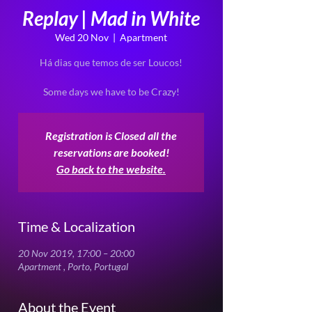
Replay | Mad in White
Wed 20 Nov
  |  
Apartment
Há dias que temos de ser Loucos!
Some days we have to be Crazy!
Registration is Closed all the
reservations are booked!
Go back to the website.
Time & Localization
20 Nov 2019, 17:00 – 20:00
Apartment , Porto, Portugal
About the Event