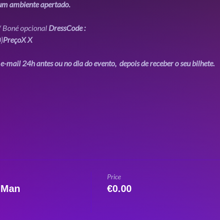
um ambiente apertado.
/ Boné opcional 
DressCode :
0
)
Preço
X 
X
e-mail 24h antes ou no dia do evento,  depois de receber o seu bilhete. 
Price
r Man
€0.00