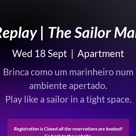
eplay | The Sailor M
Wed 18 Sept
  |  
Apartment
Brinca como um marinheiro num
ambiente apertado.
Registration is Closed all the reservations are booked!
Go back to the website.