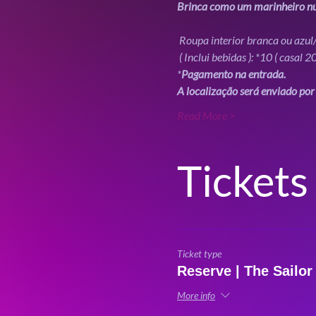
Brinca como um marinheiro n
 Roupa interior branca ou azul
 ( Inclui bebidas ): *10
 ( casal 2
*
Pagamento na entrada.
A localização será enviado por 
Read More >
Tickets
Ticket type
Reserve | The Sailo
More info