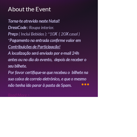
About the Event
Torna-te atrevido neste Natal!
DressCode :
 Roupa interior.
Preço
 ( Inclui Bebidas ): *10
X  
( 20
X 
casal )
*
Pagamento na entrada confirme valor em 
Contribuições de Participação!
A localização será enviado por e-mail 24h 
antes ou no dia do evento,  depois de receber o 
seu bilhete. 
Por favor certifique-se que recebeu o  bilhete na 
sua caixa de correio eletrónico, e que o mesmo 
não tenha ido parar à pasta de Spam.
Read More >
Tickets
Sale ended