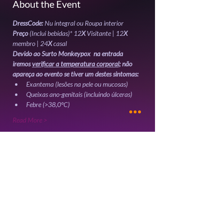
About the Event
DressCode: 
Nu integral ou Roupa interior 
Preço
 (Inclui bebidas)* 12
X
 Visitante | 12
X
membro | 24
X 
casal
Devido ao Surto Monkeypox  na entrada 
iremos 
verificar a temperatura corporal;
 não 
apareça ao evento se tiver um destes sintomas:
Exantema (lesões na pele ou mucosas)
Queixas ano-genitais (incluindo úlceras)
Febre (>38,0ºC)
Read More >
Tickets
Sale ended
Ticket type
Reserva | 3º Crazy