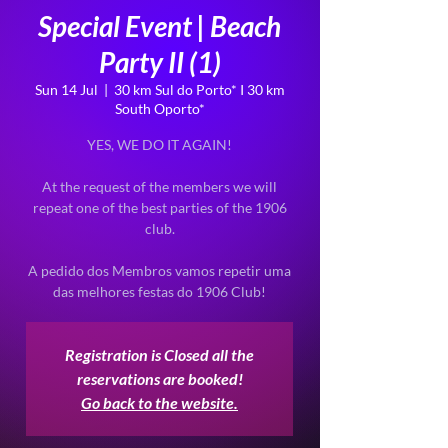
Special Event | Beach
Party II (1)
Sun 14 Jul
  |  
30 km Sul do Porto* I 30 km
South Oporto*
YES, WE DO IT AGAIN!
At the request of the members we will
repeat one of the best parties of the 1906
club.
A pedido dos Membros vamos repetir uma
Registration is Closed all the
reservations are booked!
Go back to the website.