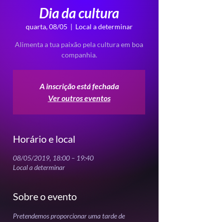
Dia da cultura
quarta, 08/05
  |  
Local a determinar
Alimenta a tua paixão pela cultura em boa
companhia.
A inscrição está fechada
Ver outros eventos
Horário e local
08/05/2019, 18:00 – 19:40
Local a determinar
Sobre o evento
Pretendemos proporcionar uma tarde de 