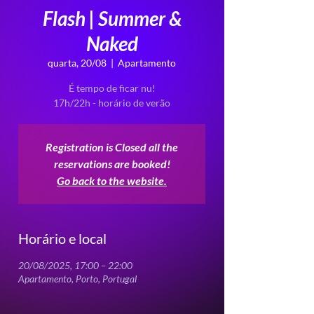
Flash | Summer &
Naked
quarta, 20/08
  |  
Apartamento
É tempo de ficar nu!
17h/22h - horário de verão
Registration is Closed all the
reservations are booked!
Go back to the website.
Horário e local
20/08/2025, 17:00 – 22:00
Apartamento, Porto, Portugal