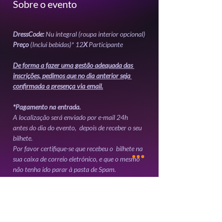
Sobre o evento
DressCode: 
Nu integral (roupa interior opcional)
Preço
 (Inclui bebidas)* 12
X
 Participante 
De forma a fazer uma gestão adequada das 
inscrições, pedimos que no dia anterior seja 
confirmada a presença via email.
*Pagamento na entrada.
A localização será enviado por e-mail 24h 
antes do dia do evento,  depois de receber o seu 
bilhete. 
Por favor certifique-se que recebeu o  bilhete na 
sua caixa de correio eletrónico, e que o mesmo 
não tenha ido parar à pasta de Spam.
Mostrar mais