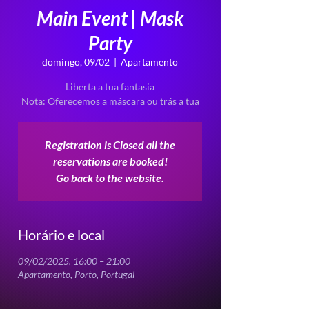
Main Event | Mask
Party
domingo, 09/02
  |  
Apartamento
Liberta a tua fantasia
Nota: Oferecemos a máscara ou trás a tua
Registration is Closed all the
reservations are booked!
Go back to the website.
Horário e local
09/02/2025, 16:00 – 21:00
Apartamento, Porto, Portugal