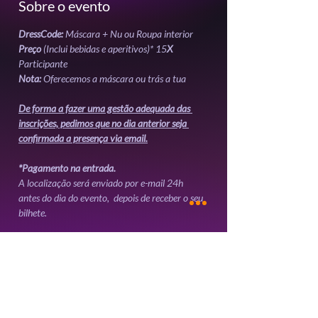
Sobre o evento
DressCode: 
Máscara + Nu ou Roupa interior 
Preço
 (Inclui bebidas e aperitivos)* 15
X
Participante 
Nota: 
Oferecemos a máscara ou trás a tua
De forma a fazer uma gestão adequada das 
inscrições, pedimos que no dia anterior seja 
confirmada a presença via email.
*Pagamento na entrada.
A localização será enviado por e-mail 24h 
antes do dia do evento,  depois de receber o seu 
bilhete. 
Mostrar mais
Ingressos