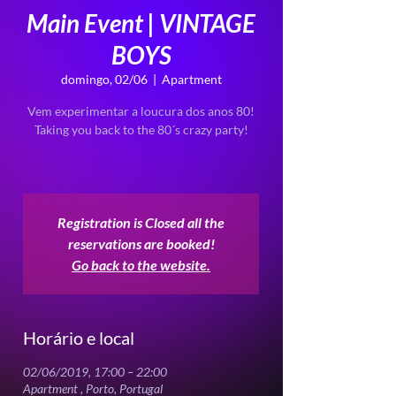
Main Event | VINTAGE
BOYS
domingo, 02/06
  |  
Apartment
Vem experimentar a loucura dos anos 80!
Taking you back to the 80´s crazy party!
Registration is Closed all the
reservations are booked!
Go back to the website.
Horário e local
02/06/2019, 17:00 – 22:00
Apartment , Porto, Portugal