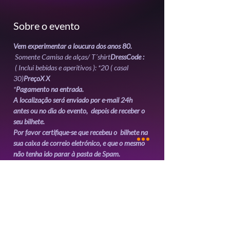
Sobre o evento
Vem experimentar a loucura dos anos 80.
 Somente Camisa de alças/ T´shirt
DressCode :
 ( Inclui bebidas e aperitivos ): *20
 ( casal 
30
)
Preço
X 
X
*
Pagamento na entrada.
A localização será enviado por e-mail 24h 
antes ou no dia do evento,  depois de receber o 
Por favor certifique-se que recebeu o  bilhete na 
sua caixa de correio eletrónico, e que o mesmo 
Mostrar mais
Ingressos