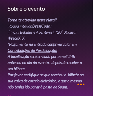
Sobre o evento
Torna-te atrevido neste Natal!
 Roupa interior.
DressCode :
 ( Inclui Bebidas e Aperitivos): *20
( 30
casal 
)
Preço
X  
X 
*
Pagamento na entrada confirme valor em 
Contribuições de Participação!
A localização será enviado por e-mail 24h 
antes ou no dia do evento,  depois de receber o 
seu bilhete. 
Por favor certifique-se que recebeu o  bilhete na 
sua caixa de correio eletrónico, e que o mesmo 
não tenha ido parar à pasta de Spam.
Mostrar mais
Ingressos