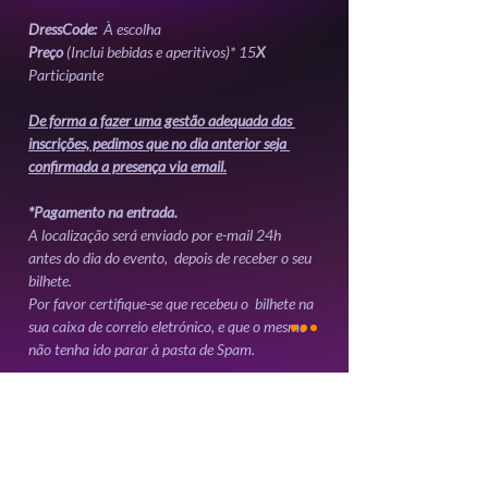
DressCode: 
 À escolha
Preço
 (Inclui bebidas e aperitivos)* 15
X
Participante 
De forma a fazer uma gestão adequada das 
inscrições, pedimos que no dia anterior seja 
confirmada a presença via email.
*Pagamento na entrada.
A localização será enviado por e-mail 24h 
antes do dia do evento,  depois de receber o seu 
bilhete. 
Por favor certifique-se que recebeu o  bilhete na 
sua caixa de correio eletrónico, e que o mesmo 
não tenha ido parar à pasta de Spam.
Mostrar mais
Ingressos