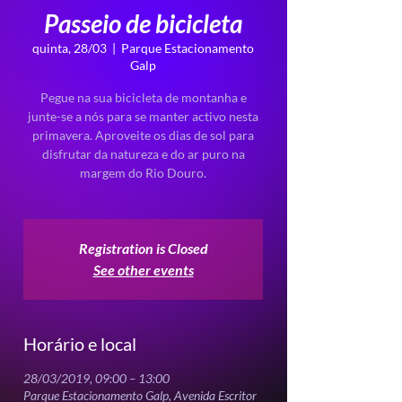
Passeio de bicicleta
quinta, 28/03
  |  
Parque Estacionamento
Galp
Pegue na sua bicicleta de montanha e
junte-se a nós para se manter activo nesta
primavera. Aproveite os dias de sol para
disfrutar da natureza e do ar puro na
margem do Rio Douro.
Registration is Closed
See other events
Horário e local
28/03/2019, 09:00 – 13:00
Parque Estacionamento Galp, Avenida Escritor