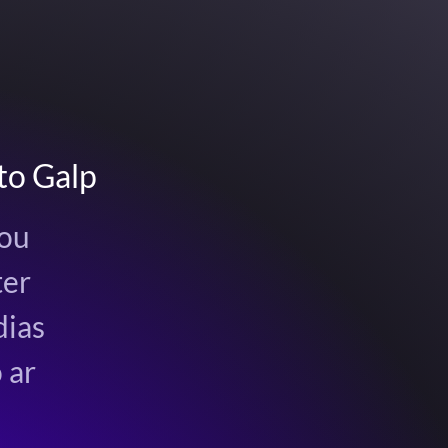
to Galp
 ou
ter
dias
 ar