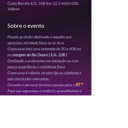
Costa Barreto E.N. 108 Km 22,3 4420-000
Valbom
Sobre o evento
Passeio gratuito destinado a aqueles que 
O percurso terá uma extensão de 30 a 40Kms 
na 
margem do Rio Douro ( E.N. 108 )
Destinado a praticantes em iniciação ou com 
O percurso é rolante, de piso rijo ou asfaltado e 
Para sua segurança e conforto aconselhamos o 
Mostrar mais
Ingressos