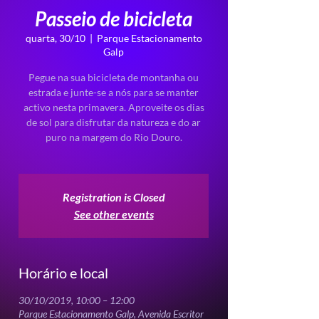
Passeio de bicicleta
quarta, 30/10
  |  
Parque Estacionamento
Galp
Pegue na sua bicicleta de montanha ou
estrada e junte-se a nós para se manter
activo nesta primavera. Aproveite os dias
de sol para disfrutar da natureza e do ar
puro na margem do Rio Douro.
Registration is Closed
See other events
Horário e local
30/10/2019, 10:00 – 12:00
Parque Estacionamento Galp, Avenida Escritor