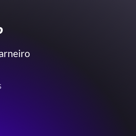
P
arneiro
s