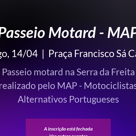
Passeio Motard - MA
o, 14/04
  |  
Praça Francisco Sá C
Passeio motard na Serra da Freita
realizado pelo MAP - Motociclista
Alternativos Portugueses
A inscrição está fechada
Ver outros eventos