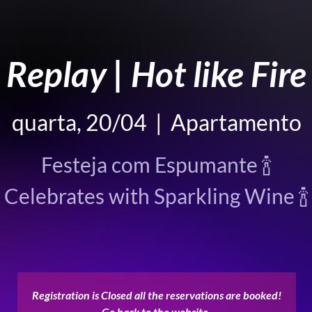
Replay | Hot like Fire
quarta, 20/04
  |  
Apartamento
Festeja com Espumante 🍾
Celebrates with Sparkling Wine 🍾
Registration is Closed all the reservations are booked!
Go back to the website.