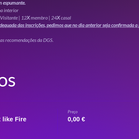
m espumante. 
a interior 
 Visitante | 12
X
 membro | 24
X 
casal
equada das inscrições, pedimos que no dia anterior seja confirmada a 
s as recomendações da DGS.
os
Preço
 like Fire
0,00 €