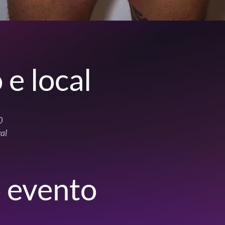
 e local
0
al
 evento