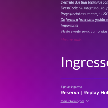
Desfruta das tuas fantasias co
DressCode:
 Nu integral ou roup
Preço
 (Inclui espumante)* 12
X
De forma a fazer uma gestão ad
Importante
 Neste evento serão cumprida
Mostrar mais
Ingress
Tipo de ingresso
Reserva | Replay Hot
Mais informações