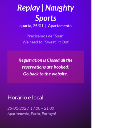
Replay | Naughty
Sports
quarta, 25/01
  |  
Apartamento
Precisamos de "Suar"
We need to "Sweat" it Out
Registration is Closed all the
reservations are booked!
Go back to the website.
Horário e local
25/01/2023, 17:00 – 21:00
Apartamento, Porto, Portugal