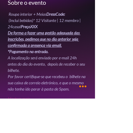
Sobre o evento
 Roupa interior + Meias
DressCode:
 (Inclui bebidas)* 12
 Visitante | 12
 membro | 
24
casal
Preço
X
X
X 
De forma a fazer uma gestão adequada das 
inscrições, pedimos que no dia anterior seja 
confirmada a presença via email.
*Pagamento na entrada.
A localização será enviado por e-mail 24h 
antes do dia do evento,  depois de receber o seu 
bilhete. 
Por favor certifique-se que recebeu o  bilhete na 
sua caixa de correio eletrónico, e que o mesmo 
não tenha ido parar à pasta de Spam.
Mostrar mais
Ingressos