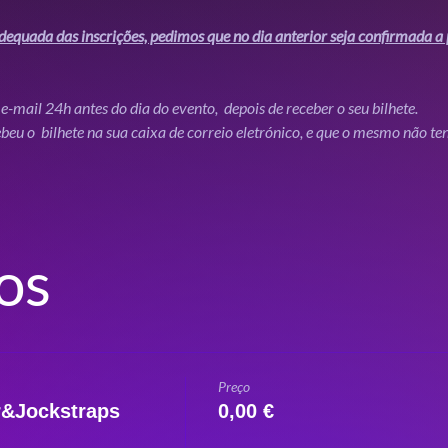
equada das inscrições, pedimos que no dia anterior seja confirmada a 
e-mail 24h antes do dia do evento,  depois de receber o seu bilhete. 
ebeu o  bilhete na sua caixa de correio eletrónico, e que o mesmo não t
os
Preço
r&Jockstraps
0,00 €