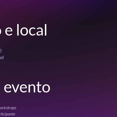
 e local
0
al
 evento
Jockstraps
rticipante 