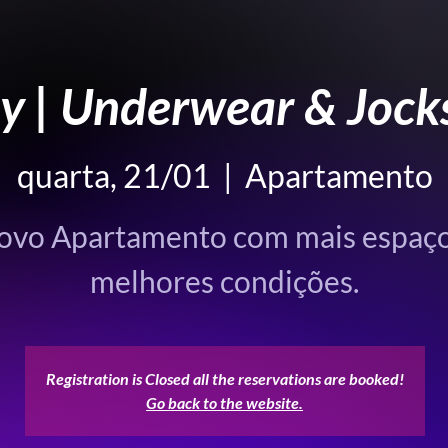
y | Underwear & Jock
quarta, 21/01
  |  
Apartamento
ovo Apartamento com mais espaço
melhores condições.
Registration is Closed all the reservations are booked!
Go back to the website.