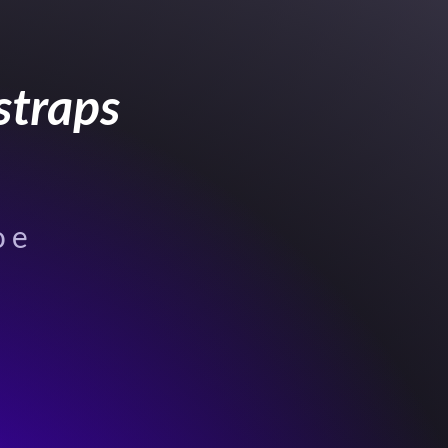
straps
 e