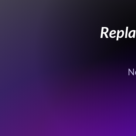
Repla
N