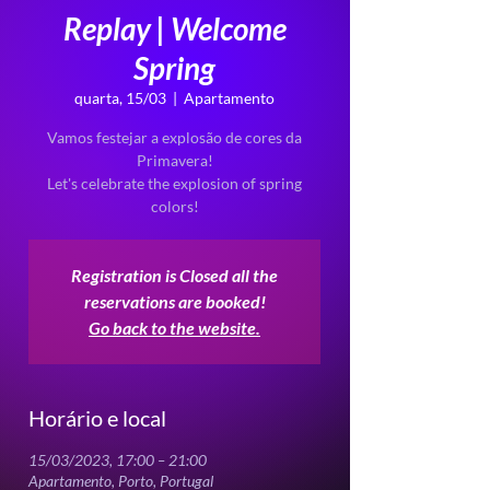
Replay | Welcome
Spring
quarta, 15/03
  |  
Apartamento
Vamos festejar a explosão de cores da
Primavera!
Let's celebrate the explosion of spring
Registration is Closed all the
reservations are booked!
Go back to the website.
Horário e local
15/03/2023, 17:00 – 21:00
Apartamento, Porto, Portugal