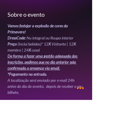
Sobre o evento
Vamos festejar a explosão de cores da 
Primavera!
DressCode:
 Nu integral ou Roupa interior 
Preço
 (Inclui bebidas)* 12
X
 Visitante | 12
X
membro | 24
X 
casal
De forma a fazer uma gestão adequada das 
inscrições, pedimos que no dia anterior seja 
confirmada a presença via email.
*Pagamento na entrada.
A localização será enviado por e-mail 24h 
antes do dia do evento,  depois de receber o seu 
bilhete. 
Mostrar mais
Ingressos