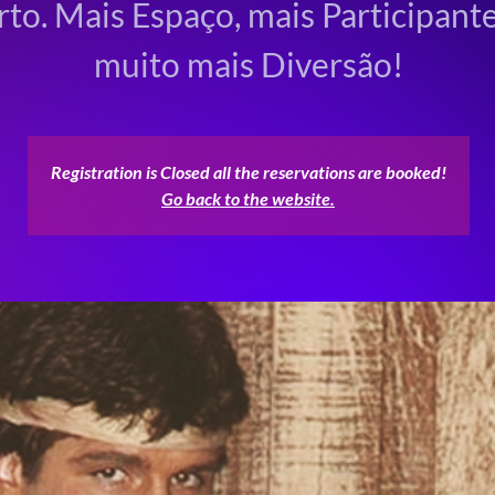
rto. Mais Espaço, mais Participante
muito mais Diversão!
Registration is Closed all the reservations are booked!
Go back to the website.