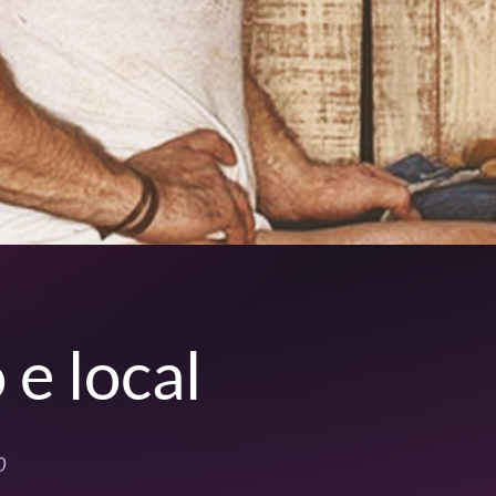
 e local
0