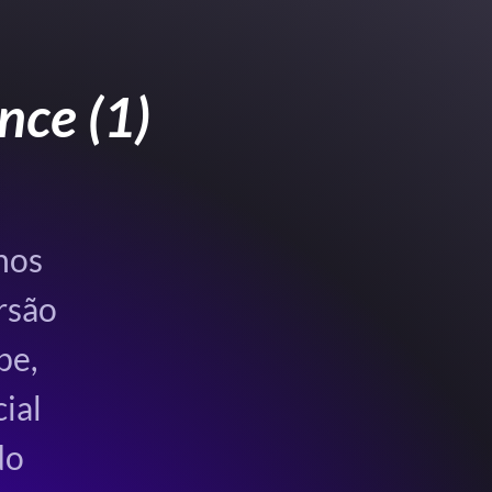
nce (1)
hos
rsão
be,
ial
do